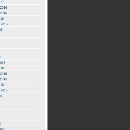
017
2016
2016
016
 2016
16
6
2016
016
2015
2015
015
 2015
15
5
2015