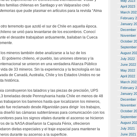
May 2023
dos familias chilenas en Santiago y en Valparaíso creó
April 2023
emorias que pude plasmar en artículos para la revista “Alma
March 202
February 
January 2
de otro terremoto que azotó el sur de Chile en aquella época.
December 
chileno se unió para levantarse de los escombros. Conocí
November 
nte el desastre trabajaban arduamente, bailaban la Cueca
October 2
remente.
September
 los mineros también debe analizarse a la luz de los
August 20
 El gobierno chileno, el pueblo, las uniones obreras y la
July 2022
internacional se unieron en una verdadera Alianza Público
June 2022
vida de 33 mineros. Sin la experiencia y la tecnología en las
May 2022
ada de Canadá, Australia, Chile y los Estados Unidos no se
April 2022
a histórica.
March 202
February 
 construyeron los taladros y las piezas de precisión, UPS
January 2
 13 toneladas desde Pennsylvania hasta Chile en menos de 48
December 
s trabajaron los barrenos hasta que localizaron los mineros,
November 
ado fue reclamado desde Afganistán para dirigir los trabajos,
October 2
nia diseñó las cámaras subterráneas para comunicación con los
September
onitores para los signos vitales durante el ascenso se hicieron
August 20
ros de la NASA diseñaron la Capsula Fénix, ofrecieron
July 2021
ndaron dietas especiales y el traje espacial para mantener la
June 2021
ineros durante su ascenso a la superficie.