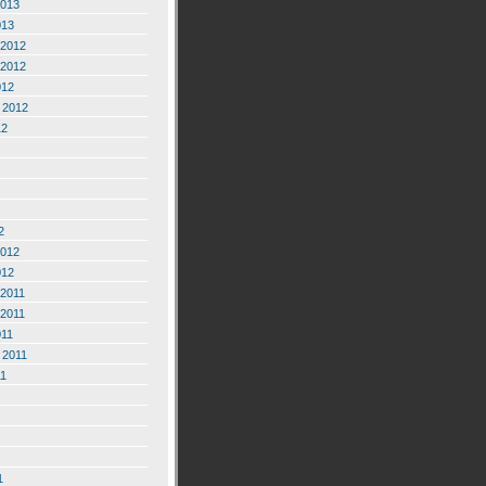
2013
013
2012
2012
012
 2012
12
2
2012
012
2011
2011
011
 2011
11
1