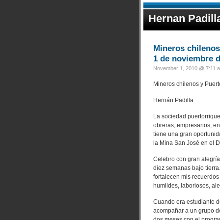
Hernan Padill
Mineros chilenos
1 de noviembre d
November 1, 2010 @ 7:11 a
Mineros chilenos y Puert
Hernán Padilla
La sociedad puertorrique
obreras, empresarios, ent
tiene una gran oportunida
la Mina San José en el D
Celebro con gran alegría
diez semanas bajo tierra
fortalecen mis recuerdos
humildes, laboriosos, a
Cuando era estudiante de
acompañar a un grupo de 
dos meses con el program