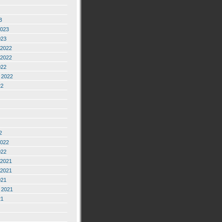
3
2023
023
2022
2022
022
 2022
22
2
2022
022
2021
2021
021
 2021
21