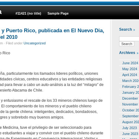
a
#11421 (no title)
Sample Page
 y Puerto Rico, publicada en El Nuevo Dia,
Search
el 2010
m · Filed under
Uncategorized
Archives
o Rico
June 2024
May 2024
ña, particularmente los llamados lideres políticos, uniones
April 2024
idades cívicas, centros educativos y las entidades religiosas
March 202
d para llevar a cabo un auto-análisis a la luz del “milagro” de
February 
esierto Atacama de Chile.
January 2
December 
 y entusiasmo el rescate de los 33 mineros chilenos luego de
November 
. El comportamiento de los mineros y el pueblo chileno
October 2
 de la gente chilena: inteligentes, dedicados, bondadosos,
September
legres y sobretodo muy buenos amigos.
August 20
 Medicina, tuve el privilegio de ser seleccionado para
July 2023
estudiantes a viajar y convivir con el pueblo chileno durante
June 2023
a de Experimento en Convivencia Internacional. Visitar y