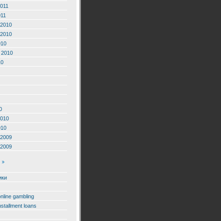
2011
011
2010
2010
010
 2010
10
0
2010
010
2009
2009
ики
online gambling
nstallment loans