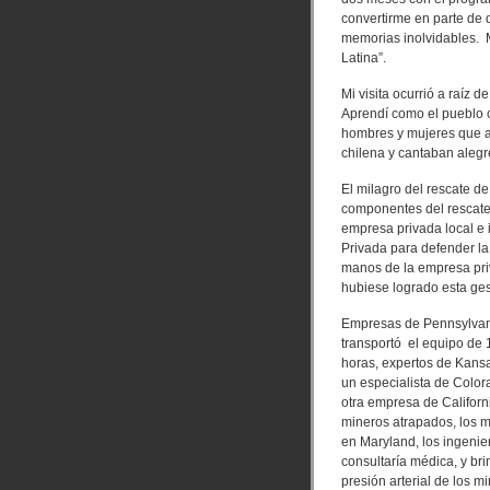
convertirme en parte de 
memorias inolvidables. M
Latina”.
Mi visita ocurrió a raíz 
Aprendí como el pueblo 
hombres y mujeres que a
chilena y cantaban aleg
El milagro del rescate de
componentes del rescate.
empresa privada local e 
Privada para defender la 
manos de la empresa priv
hubiese logrado esta gest
Empresas de Pennsylvania
transportó el equipo de
horas, expertos de Kansa
un especialista de Color
otra empresa de Califor
mineros atrapados, los m
en Maryland, los ingenie
consultaría médica, y bri
presión arterial de los m