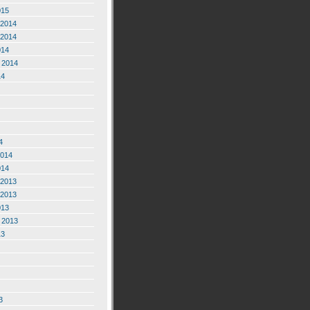
015
2014
2014
014
 2014
14
4
2014
014
2013
2013
013
 2013
13
3