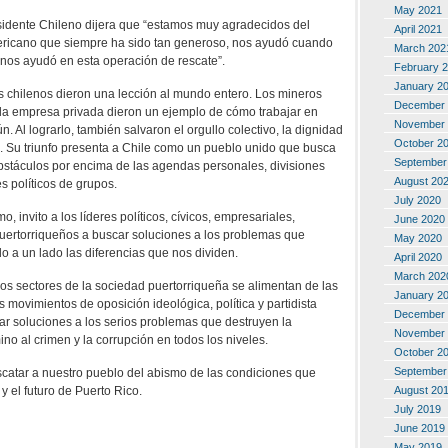
May 2021
sidente Chileno dijera que “estamos muy agradecidos del
April 2021
ericano que siempre ha sido tan generoso, nos ayudó cuando
March 202
y nos ayudó en esta operación de rescate”.
February 
January 2
os chilenos dieron una lección al mundo entero. Los mineros
December 
 la empresa privada dieron un ejemplo de cómo trabajar en
November 
. Al lograrlo, también salvaron el orgullo colectivo, la dignidad
October 2
no. Su triunfo presenta a Chile como un pueblo unido que busca
September
bstáculos por encima de las agendas personales, divisiones
August 20
es políticos de grupos.
July 2020
, invito a los líderes políticos, cívicos, empresariales,
June 2020
uertorriqueños a buscar soluciones a los problemas que
May 2020
o a un lado las diferencias que nos dividen.
April 2020
March 202
s sectores de la sociedad puertorriqueña se alimentan de las
January 2
los movimientos de oposición ideológica, política y partidista
December 
r soluciones a los serios problemas que destruyen la
November 
no al crimen y la corrupción en todos los niveles.
October 2
September
scatar a nuestro pueblo del abismo de las condiciones que
 y el futuro de Puerto Rico.
August 20
July 2019
June 2019
May 2019