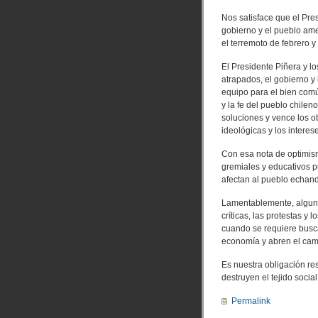
Nos satisface que el Pre
gobierno y el pueblo am
el terremoto de febrero 
El Presidente Piñera y l
atrapados, el gobierno y
equipo para el bien común
y la fe del pueblo chile
soluciones y vence los o
ideológicas y los interes
Con esa nota de optimismo
gremiales y educativos p
afectan al pueblo echand
Lamentablemente, alguno
críticas, las protestas y 
cuando se requiere busca
economía y abren el cami
Es nuestra obligación re
destruyen el tejido social
Permalink