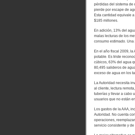
pérdidas del sistema de 
pierde por escape de agu
Esta cantidad equivale a
$185 millones.
En adición, 13% del agua
malas lecturas de los met
consumo estimado. Una p
En el año fiscal 2009, l
potable. Es triste recon
cúbicos, 63% del agua qu
80,495 salideros de agua
exceso de agua en los 
La Autoridad necesita inv
al cliente, lectura remot
tuberías y llevar a cabo
usuarios que no están en
Los gastos de la AAA, in
Autoridad. No cuenta con
operaciones, reemplazar 
servicio consistente y de