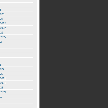
3
2023
023
2022
2022
022
 2022
22
2
2022
022
2021
2021
021
 2021
21