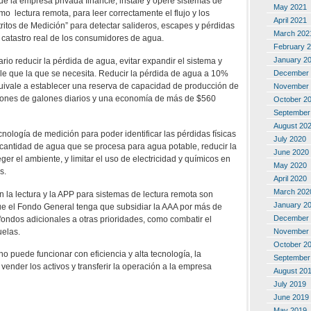
ue la empresa privada financie, instale y opere sistemas de
May 2021
o lectura remota, para leer correctamente el flujo y los
April 2021
tritos de Medición” para detectar salideros, escapes y pérdidas
March 202
catastro real de los consumidores de agua.
February 
January 2
io reducir la pérdida de agua, evitar expandir el sistema y
le que la que se necesita. Reducir la pérdida de agua a 10%
December 
quivale a establecer una reserva de capacidad de producción de
November 
lones de galones diarios y una economía de más de $560
October 2
September
August 20
nología de medición para poder identificar las pérdidas físicas
July 2020
a cantidad de agua que se procesa para agua potable, reducir la
June 2020
ger el ambiente, y limitar el uso de electricidad y químicos en
May 2020
s.
April 2020
March 202
n la lectura y la APP para sistemas de lectura remota son
January 2
ue el Fondo General tenga que subsidiar la AAA por más de
December 
fondos adicionales a otras prioridades, como combatir el
uelas.
November 
October 2
 no puede funcionar con eficiencia y alta tecnología, la
September
 vender los activos y transferir la operación a la empresa
August 20
July 2019
June 2019
May 2019