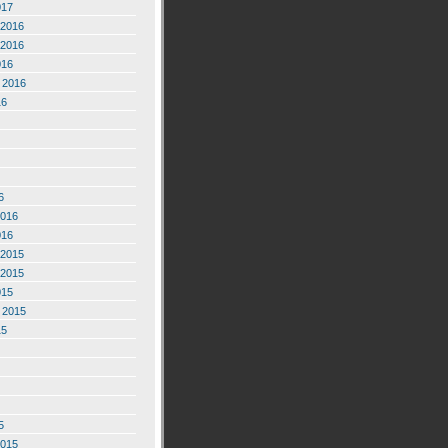
017
2016
2016
016
 2016
16
6
2016
016
2015
2015
015
 2015
15
5
2015