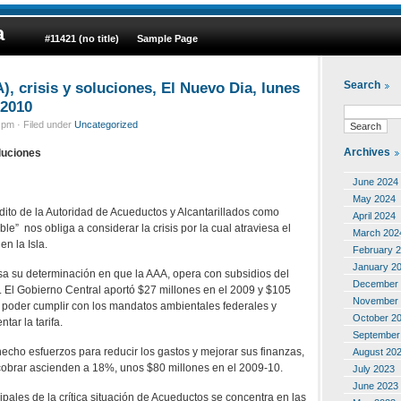
a
#11421 (no title)
Sample Page
, crisis y soluciones, El Nuevo Dia, lunes
Search
 2010
pm · Filed under
Uncategorized
Archives
luciones
June 2024
May 2024
édito de la Autoridad de Acueductos y Alcantarillados como
April 2024
ble” nos obliga a considerar la crisis por la cual atraviesa el
March 202
en la Isla.
February 
January 2
sa su determinación en que la AAA, opera con subsidios del
December 
 El Gobierno Central aportó $27 millones en el 2009 y $105
November 
 poder cumplir con los mandatos ambientales federales y
October 2
ntar la tarifa.
September
echo esfuerzos para reducir los gastos y mejorar sus finanzas,
August 20
cobrar ascienden a 18%, unos $80 millones en el 2009-10.
July 2023
June 2023
pales de la crítica situación de Acueductos se concentra en las