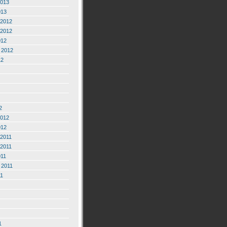
2013
013
2012
2012
012
 2012
12
2
2012
012
2011
2011
011
 2011
11
1