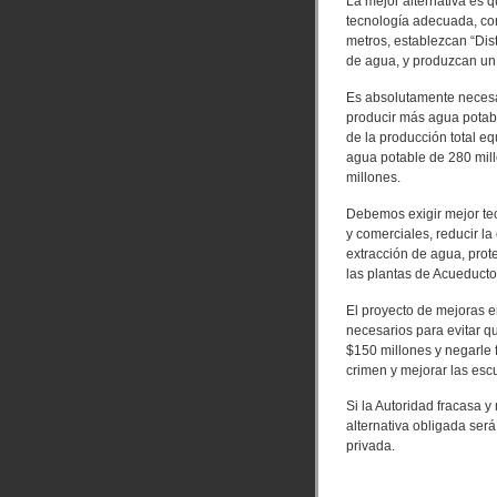
La mejor alternativa es q
tecnología adecuada, com
metros, establezcan “Dis
de agua, y produzcan un 
Es absolutamente necesar
producir más agua potab
de la producción total e
agua potable de 280 mil
millones.
Debemos exigir mejor tec
y comerciales, reducir l
extracción de agua, prote
las plantas de Acueducto
El proyecto de mejoras e
necesarios para evitar q
$150 millones y negarle 
crimen y mejorar las esc
Si la Autoridad fracasa y
alternativa obligada será
privada.