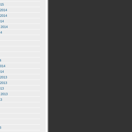
015
2014
2014
014
 2014
14
4
2014
014
2013
2013
013
 2013
13
3