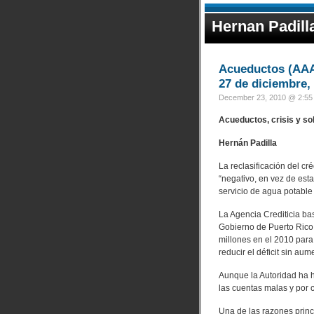
Hernan Padill
Acueductos (AAA)
27 de diciembre,
December 23, 2010 @ 2:55 
Acueductos, crisis y so
Hernán Padilla
La reclasificación del cr
“negativo, en vez de esta
servicio de agua potable 
La Agencia Crediticia ba
Gobierno de Puerto Rico.
millones en el 2010 para
reducir el déficit sin aume
Aunque la Autoridad ha h
las cuentas malas y por 
Una de las razones princi