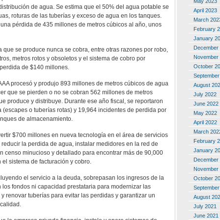
May 2023
distribución de agua. Se estima que el 50% del agua potable se
April 2023
as, roturas de las tuberías y exceso de agua en los tanques.
March 202
 una pérdida de 435 millones de metros cúbicos al año, unos
February 
January 2
December 
 que se produce nunca se cobra, entre otras razones por robo,
November 
ros, metros rotos y obsoletos y el sistema de cobro por
October 2
erdida de $140 millones.
September
a AAA procesó y produjo 893 millones de metros cúbicos de agua
August 20
ocer que se pierden o no se cobran 562 millones de metros
July 2022
e produce y distribuye. Durante ese año fiscal, se reportaron
June 2022
 (escapes o tuberías rotas) y 19,964 incidentes de perdida por
May 2022
tanques de almacenamiento.
April 2022
March 202
ertir $700 millones en nueva tecnología en el área de servicios
February 
a, reducir la perdida de agua, instalar medidores en la red de
January 2
 un censo minucioso y detallado para encontrar más de 90,000
December 
 el sistema de facturación y cobro.
November 
cluyendo el servicio a la deuda, sobrepasan los ingresos de la
October 2
 los fondos ni capacidad prestataria para modernizar las
September
y renovar tuberías para evitar las perdidas y garantizar un
August 20
 calidad.
July 2021
June 2021