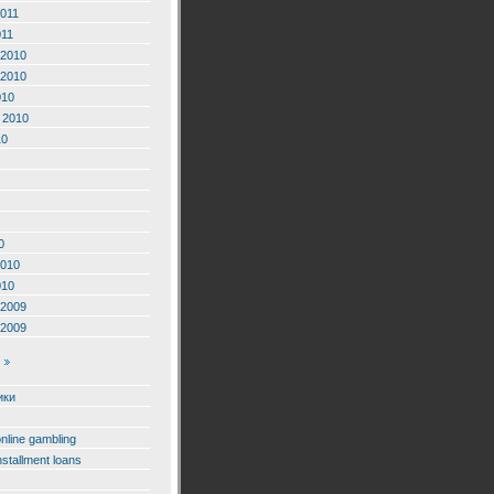
2011
011
2010
2010
010
 2010
10
0
2010
010
2009
2009
ики
online gambling
nstallment loans