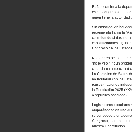
Rafael confirma la depen
es el “Congreso que por 
quien tiene la autoridad 
Sin embargo, Aníbal Acev
recomienda llamarla “Asa
comisión de status, para
constitucionales”. Igual
Congreso de los Estados
No pueden ocultar que no
“no le veo ningún problem
ciudadanía americana) co
La Comisión de Status de
no territorial con los E
países (naciones indepen
la Resolución 2625 (XXV
o republica asociada)
Legisladores populares 
amparándose en una dispo
se convoque a una conve
Congreso, que impuso res
nuestra Constitución.