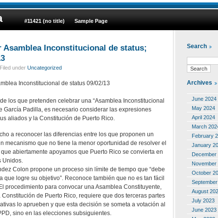
a
#11421 (no title)
Sample Page
r Asamblea Inconstitucional de status;
Search
13
Filed under
Uncategorized
Archives
amblea Inconstitucional de status 09/02/13
June 2024
 de los que pretenden celebrar una “Asamblea Inconstitucional
May 2024
 García Padilla, es necesario considerar las expresiones
April 2024
us aliados y la Constitución de Puerto Rico.
March 202
echo a reconocer las diferencias entre los que proponen un
February 
un mecanismo que no tiene la menor oportunidad de resolver el
January 2
os que abiertamente apoyamos que Puerto Rico se convierta en
December 
s Unidos.
November 
dez Colon propone un proceso sin límite de tiempo que “debe
October 2
 que logre su objetivo”. Reconoce también que no es tan fácil
September
El procedimiento para convocar una Asamblea Constituyente,
August 20
la Constitución de Puerto Rico, requiere que dos terceras partes
July 2023
tivas lo aprueben y que esta decisión se someta a votación al
June 2023
 PPD, sino en las elecciones subsiguientes.