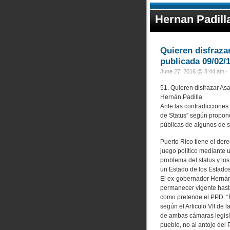
Hernan Padill
Quieren disfraza
publicada 09/02/
June 27, 2016 @ 8:44 am · 
51. Quieren disfrazar As
Hernán Padilla
Ante las contradicciones
de Status” según propone
públicas de algunos de s
Puerto Rico tiene el der
juego político mediante 
problema del status y l
un Estado de los Estado
El ex-gobernador Hernán
permanecer vigente hasta
como pretende el PPD: “
según el Articulo VII de 
de ambas cámaras legisla
pueblo, no al antojo del