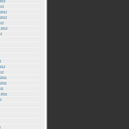
2013
013
2012
2012
012
 2012
12
2
2012
012
2011
2011
011
 2011
11
1