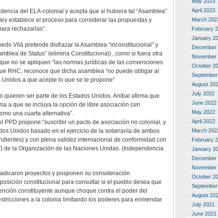
May 2023
April 2023
dencia del ELA-colonial y acepta que si hubiera tal “Asamblea”
March 202
ley establece el proceso para considerar las propuestas y
para rechazarlas”.
February 
January 2
edo Vilá pretende disfrazar la Asamblea “inconstitucional” y
December 
mblea de Status” (elimina Constitucional) , como si fuera otra
November 
 que no se apliquen “las normas jurídicas de las convenciones
October 2
 que RHC, reconoce que dicha asamblea “no puede obligar al
September
 Unidos a que acepte lo que se le propone”
August 20
July 2022
 quieren ser parte de los Estados Unidos. Aníbal afirma que
June 2022
a a que se incluya la opción de libre asociación (sin
May 2022
mo una cuarta alternativa”.
April 2022
l PPD propone:”suscribir un pacto de asociación no colonial, y
March 202
stados Unidos basado en el ejercicio de la soberanía de ambos
dientes) y con plena validez internacional de conformidad con
February 
) de la Organización de las Naciones Unidas. (Independencia
January 2
December 
November 
radicaron proyectos y posponen su consideración
October 2
sición constitucional para consultar si el pueblo desea que
September
nción constituyente aunque choque contra el poder del
August 20
tricciones a la colonia limitando los poderes para enmendar
July 2021
June 2021