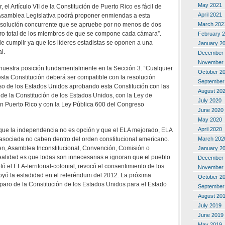
May 2021
, el Artículo VII de la Constitución de Puerto Rico es fácil de
April 2021
 Asamblea Legislativa podrá proponer enmiendas a esta
March 202
esolución concurrente que se apruebe por no menos de dos
ero total de los miembros de que se compone cada cámara”.
February 
de cumplir ya que los líderes estadistas se oponen a una
January 2
l.
December 
November 
nuestra posición fundamentalmente en la Sección 3. “Cualquier
October 2
sta Constitución deberá ser compatible con la resolución
September
so de los Estados Unidos aprobando esta Constitución con las
August 20
 de la Constitución de los Estados Unidos, con la Ley de
July 2020
n Puerto Rico y con la Ley Pública 600 del Congreso
June 2020
May 2020
April 2020
 que la independencia no es opción y que el ELA mejorado, ELA
March 202
asociada no caben dentro del orden constitucional americano.
en, Asamblea Inconstitucional, Convención, Comisión o
January 2
ealidad es que todas son innecesarias e ignoran que el pueblo
December 
tó el ELA-territorial-colonial, revocó el consentimiento de los
November 
yó la estadidad en el referéndum del 2012. La próxima
October 2
paro de la Constitución de los Estados Unidos para el Estado
September
August 20
July 2019
June 2019
May 2019