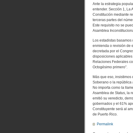
Ante la estrategia popular
entender. Sección 1, La
Constitución mediante r
terceras partes del núm
Este requisito no se pue
Asamblea Inconstituciona
Los estadistas basamos 
enmienda o revisión de e
decretada por el Congre
disposiciones aplicables
Relaciones Federales co
Octogésimo primero”.
Más que eso, insistimos
Soberano o la república 
No importa como la llam
Asamblea de Status, la r
emitió su veredicto, derro
gobernados y el 61% apo
Constituyente será al am
de Puerto Rico.
Permalink