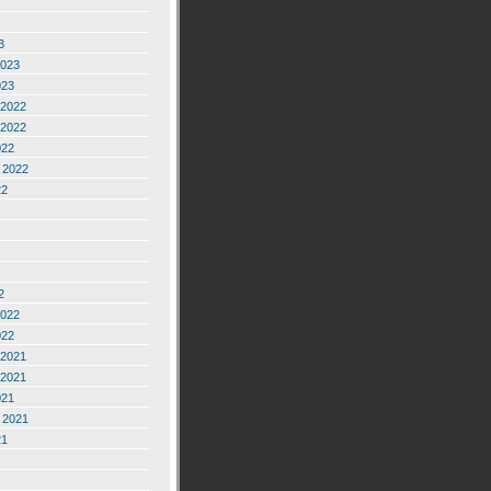
3
2023
023
2022
2022
022
 2022
22
2
2022
022
2021
2021
021
 2021
21