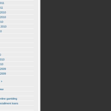
2011
011
2010
2010
010
 2010
10
0
2010
010
2009
2009
ики
online gambling
nstallment loans