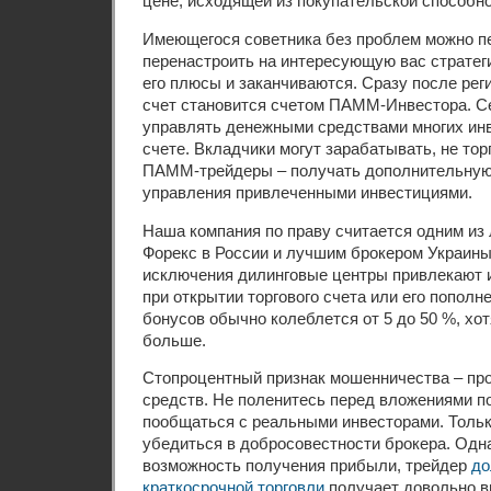
цене, исходящей из покупательской способно
Имеющегося советника без проблем можно п
перенастроить на интересующую вас стратег
его плюсы и заканчиваются. Сразу после рег
счет становится счетом ПАММ-Инвестора. С
управлять денежными средствами многих ин
счете. Вкладчики могут зарабатывать, не тор
ПАММ-трейдеры – получать дополнительную
управления привлеченными инвестициями.
Наша компания по праву считается одним из
Форекс в России и лучшим брокером Украины
исключения дилинговые центры привлекают 
при открытии торгового счета или его пополн
бонусов обычно колеблется от 5 до 50 %, хот
больше.
Стопроцентный признак мошенничества – пр
средств. Не поленитесь перед вложениями п
пообщаться с реальными инвесторами. Тольк
убедиться в добросовестности брокера. Одна
возможность получения прибыли, трейдер
до
краткосрочной торговли
получает довольно в