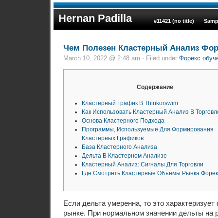
Hernan Padilla
#11421 (no title)
Samp
Чем Полезен Кластерный Анализ Фо
March 10, 2022 @ 2:48 am · Filed under
Форекс обуч
Содержание
Кластерный График В Thinkorswim
Как Использовать Кластерный Анализ В Торговл
Основа Кластерного Подхода
Программы, Используемые Для Формирования
Кластерных Графиков
База Кластерного Анализа
Дельта В Кластерном Анализе
Кластерный Анализ: Сигналы Для Торговли
Где Смотреть Кластерные Объемы Рынка Форек
Если дельта умеренна, то это характеризует
рынке. При нормальном значении дельты на