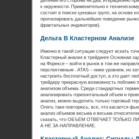
деления его стороны на два, итерационно пр
к окружности. Применительно к техническому
состоит в поиске ценовых групп, на основе 
прогнозировать дальнейшее поведение рынко
фрактальных индикаторов).
Дельта В Кластерном Анализе
Именно в такой ситуации следует искать точк
Кластерный анализ в трейдинге Основная за
на Форексе – войти в рынок в том же направл
перспективным . ATAS – ниже уровнем, но зат
настроить бесплатный доступ, а это дает л
трейдеру прекрасную возможность поближе п
анализом объема. Среди стандартных термин
анализировать горизонтальный объем и пров
анализ, можно выделить только торговый тер
Опять таки повторюсь, все, что касается фь
анализ объемов весьма и весьма относителе
сказать, что ОБЪЕМ ОТВЕЧАЕТ ТОЛЬКО Л
А НЕ ЗА НАПРАВЛЕНИЕ.
Кластерный Анализ: Сигналы Д