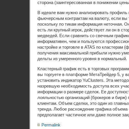
сторона (заинтересованная в понижении цены
В идеале вам нужно анализировать профиль 
фьючерсным контрактам на валюту, если вы т
поскольку по тикам информация неточная. Он
есть ли крупный игрок, действует ли он в ст
медведей. Если сравнить со свечным график
информативен, чем и пользуются профессио
настройке и торговле в ATAS по кластерам (ф
получения максимальной прибыли нужно уме
дельты из умеренного уровня в нормальный.
Кластерный график есть в торговых программа
вы торгуете в платформе МетаТрейдер 5, у в
установить индикатор YuClusters. Эта метод
назревшую необходимость доступа всех учас
информации о размере сделок. Ее доступнос
лояльностью организаций (брокеров и бирж) 
клиентам. Объем сделки, это один из главны
тренда. Любое расхождение графика объема 
предполагает частичное или даже полное зак
Permalink