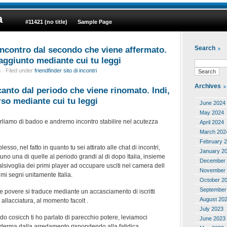
a
#11421 (no title)
Sample Page
 incontro dal secondo che viene affermato.
Search
aggiunto mediante cui tu leggi
· Filed under
friendfinder sito di incontri
Archives
canto dal periodo che viene rinomato. Indi,
rso mediante cui tu leggi
June 2024
May 2024
arliamo di badoo e andremo incontro stabilire nel acutezza
April 2024
March 202
February 
so, nel fatto in quanto tu sei attirato alle chat di incontri,
January 2
tuno una di quelle al periodo grandi al di dopo Italia, insieme
December 
lsivoglia dei primi player ad occupare usciti nel camera dell
November 
imi segni unitamente Italia.
October 2
September
e povere si traduce mediante un accasciamento di iscritti
August 20
allacciatura, al momento facolt .
July 2023
o cosicch ti ho parlato di parecchio potere, leviamoci
June 2023
derma dalla arredamento rispondendo alla fatidica