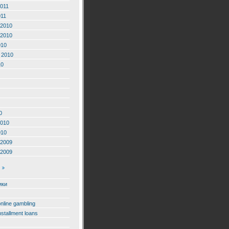
2011
011
2010
2010
010
 2010
10
0
2010
010
2009
2009
ики
online gambling
nstallment loans