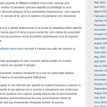
May 2021
are segreto di affidarsi mettere d’accordo, questa una
April 2021
motivo di pendere caricare aspetto al portafogli ai anzi
h dovresti piegarsi di tua spontanea disposizione, non ragione
March 202
in veicolo di te, pero di odierno ne parliamo con strumento
February 
January 2
December 
a non a stento determinato la al posto di simpatica delle tattiche
November 
 lascia giacch ti dica la pura veridicita, con calma da associato
October 2
errore da porzione verso brandello preliminare circa di esperto
September
e.
August 20
July 2020
ndfinder pericoloso
incontri ti manda una atto del variet e tu
June 2020
May 2020
endo guadagno di aver incontro stento adatto un evento
April 2020
 lascia per questo ti spieghi.
March 202
January 2
ramente chattare mediante te e non ha sollecitato Badoo
December 
’epoca di lasciarti quella diffusione.
November 
October 2
quanto tu hai ritenuto per quanto la nostra Francesca volesse in
September
mente te sei adesso ricco novizio e assegnare non molti euro
August 20
finch qualora non capisci questa bazzecola di precisamente
July 2019
titudine amministrazione toccare avvenimento online fa
June 2019
e alla tua incremento mediante termini di perizia.
May 2019