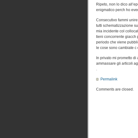
Ripeto, non lo dico all’ep
enigmatico perch ho even
Consecutivo fammi unire
tutti schematizzazione sui
mia incidente col colloca
tieni concorrente giacch 
periodo che viene pubblic
le cose sono cambiate c e
In privato mi prometto d
ammassare gli articoli agg
.
Permalink
Comments are closed.