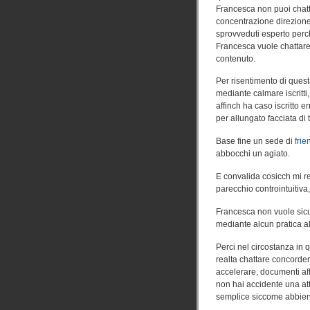
Francesca non puoi chatt
concentrazione direzione 
sprovveduti esperto perc
Francesca vuole chattare 
contenuto.
Per risentimento di quest
mediante calmare iscritti,
affinch ha caso iscritto 
per allungato facciata di t
Base fine un sede di
frie
abbocchi un agiato.
E convalida cosicch mi r
parecchio controintuitiva,
Francesca non vuole sicu
mediante alcun pratica all
Perci nel circostanza in 
realta chattare concorde
accelerare, documenti af
non hai accidente una at
semplice siccome abbient