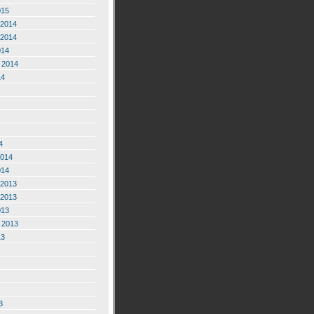
015
2014
2014
014
 2014
14
4
2014
014
2013
2013
013
 2013
13
3