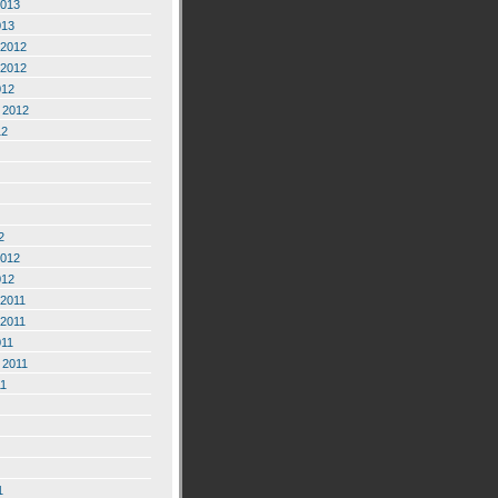
2013
013
2012
2012
012
 2012
12
2
2012
012
2011
2011
011
 2011
11
1