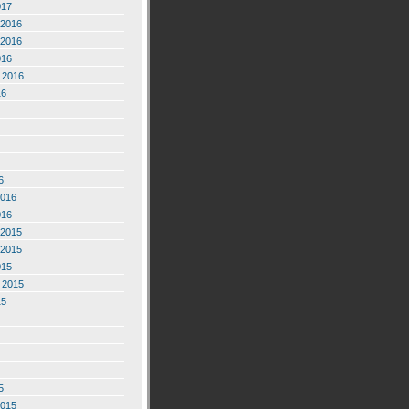
017
2016
2016
016
 2016
16
6
2016
016
2015
2015
015
 2015
15
5
2015