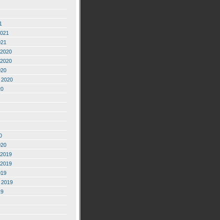
1
2021
021
2020
2020
020
 2020
20
0
020
2019
2019
019
 2019
19