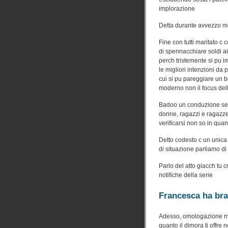
implorazione
Detta durante avvezzo m
Fine con tutti maritato c 
di spennacchiare soldi ai
perch tristemente si pu 
le migliori intenzioni da
cui si pu pareggiare un b
moderno non il focus del
Badoo un conduzione seri
donne, ragazzi e ragazze,
verificarsi non so in quan
Detto codesto c un unica
di situazione parliamo d
Parlo del atto giacch tu cr
notifiche della serie
Francesca ha bra
Adesso, omologazione medi
quanto il dimora ti offre 