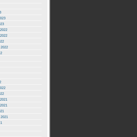
3
2023
023
2022
2022
022
 2022
22
2
2022
022
2021
2021
021
 2021
21