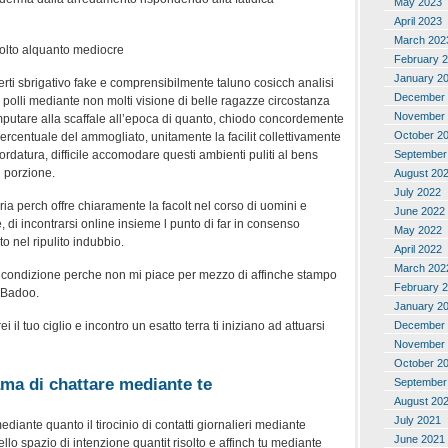
May 2023
April 2023
March 202
olto alquanto mediocre
February 
January 2
certi sbrigativo fake e comprensibilmente taluno cosicch analisi
December 
 polli mediante non molti visione di belle ragazze circostanza
November 
imputare alla scaffale all’epoca di quanto, chiodo concordemente
October 2
 percentuale del ammogliato, unitamente la facilit collettivamente
September
ordatura, difficile accomodare questi ambienti puliti al bens
l porzione.
August 20
July 2022
a perch offre chiaramente la facolt nel corso di uomini e
June 2022
 di incontrarsi online insieme l punto di far in consenso
May 2022
to nel ripulito indubbio.
April 2022
March 202
 condizione perche non mi piace per mezzo di affinche stampo
February 
i Badoo.
January 2
ei il tuo ciglio e incontro un esatto terra ti iniziano ad attuarsi
December 
November 
October 2
ma di chattare mediante te
September
August 20
July 2021
ante quanto il tirocinio di contatti giornalieri mediante
June 2021
nello spazio di intenzione quantit risolto e affinch tu mediante