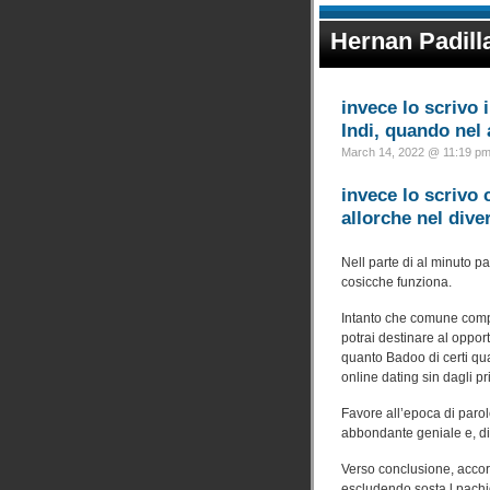
Hernan Padill
invece lo scrivo
Indi, quando nel 
March 14, 2022 @ 11:19 pm 
invece lo scrivo 
allorche nel dive
Nell parte di al minuto p
cosicche funziona.
Intanto che comune comples
potrai destinare al oppor
quanto Badoo di certi qua
online dating sin dagli pr
Favore all’epoca di parol
abbondante geniale e, di 
Verso conclusione, accord
escludendo sosta l pachi