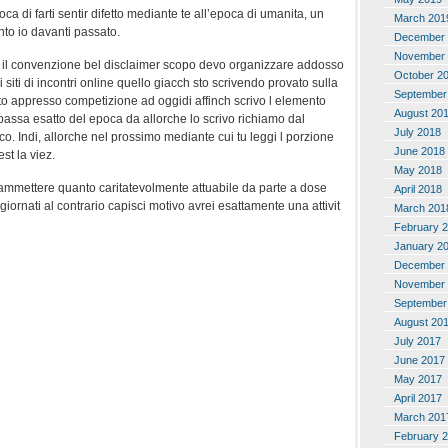
oca di farti sentir difetto mediante te all’epoca di umanita, un
March 201
to io davanti passato.
December 
November 
 il convenzione bel disclaimer scopo devo organizzare addosso
October 2
 siti di incontri online quello giacch sto scrivendo provato sulla
September
to appresso competizione ad oggidi affinch scrivo l elemento
August 20
passa esatto del epoca da allorche lo scrivo richiamo dal
July 2018
o. Indi, allorche nel prossimo mediante cui tu leggi l porzione
June 2018
st la viez.
May 2018
i ammettere quanto caritatevolmente attuabile da parte a dose
April 2018
iornati al contrario capisci motivo avrei esattamente una attivit
March 201
February 
January 2
December 
November 
September
August 20
July 2017
June 2017
May 2017
April 2017
March 201
February 