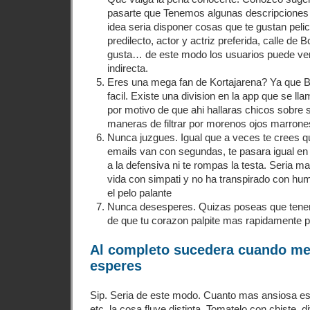
pasarte que Tenemos algunas descripciones
idea seri­a disponer cosas que te gustan pelic
predilecto, actor y actriz preferida, calle de 
gusta… de este modo los usuarios puede ve
indirecta.
Eres una mega fan de Kortajarena? Ya que B
facil. Existe una division en la app que se 
por motivo de que ahi hallaras chicos sobre
maneras de filtrar por morenos ojos marro
Nunca juzgues. Igual que a veces te crees 
emails van con segundas, te pasara igual en
a la defensiva ni te rompas la testa. Seri­a m
vida con simpati y no ha transpirado con hu
el pelo palante
Nunca desesperes. Quizas poseas que tener 3
de que tu corazon palpite mas rapidamente p
Al completo sucedera cuando me
esperes
Sip. Seri­a de este modo. Cuanto mas ansiosa est
etc. la cosa fluye distinta. Tomatelo con chiste, d