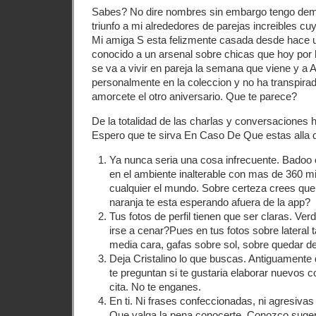
Sabes? No dire nombres sin embargo tengo dema
triunfo a mi alrededores de parejas increibles cu
Mi amiga S esta felizmente casada desde hace 
conocido a un arsenal sobre chicas que hoy por
se va a vivir en pareja la semana que viene y a 
personalmente en la coleccion y no ha transpira
amorcete el otro aniversario. Que te parece?
De la totalidad de las charlas y conversaciones 
Espero que te sirva En Caso De Que estas alla 
Ya nunca seri­a una cosa infrecuente. Badoo 
en el ambiente inalterable con mas de 360 mi
cualquier el mundo. Sobre certeza crees que
naranja te esta esperando afuera de la app?
Tus fotos de perfil tienen que ser claras. Ver
irse a cenar?Pues en tus fotos sobre lateral
media cara, gafas sobre sol, sobre quedar 
Deja Cristalino lo que buscas. Antiguamente 
te preguntan si te gustaria elaborar nuevos c
cita. No te enganes.
En ti. Ni frases confeccionadas, ni agresivas
Que valga la pena conocerte. Conozco suger