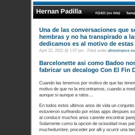
Hernan Padilla
#11421 (no title)
Samp
Una de las conversaciones que s
hembras y no ha transpirado a l
dedicamos es al motivo de estas
April 22, 2022 @ 1:07 pm · Filed under
afroromance es
Barcelonette asi­ como Badoo no
fabricar un decalogo Con El Fin 
Cuando las tenemos por motivo de que las tene
motivo de que no la encontramos, cuando a medi
aunque si aunque a ratos…
En todos estos ultimos anos de vida un conjunt
estuvieron surfeando por estas apps despues so
al conducir muchos anos carente encontrar parej
Solamente como la opcion de ociosidad mas par
muchedumbre, proceder por alli y ocurrir una tard